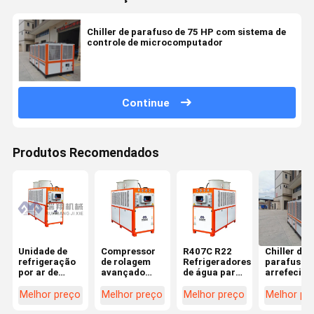
Chiller de parafuso de 75 HP com sistema de
controle de microcomputador
Continue
Produtos Recomendados
Unidade de
Compressor
R407C R22
Chiller de
refrigeração
de rolagem
Refrigeradores
parafuso
por ar de
avançado
de água para
arrefecido
economia de
refrigerado a
processos
ar de 20 H
espaço de
ar
industriais
Instalação
Melhor preço
Melhor preço
Melhor preço
Melhor pr
380 V
Refrigerador
Refrigeradores
fácil com