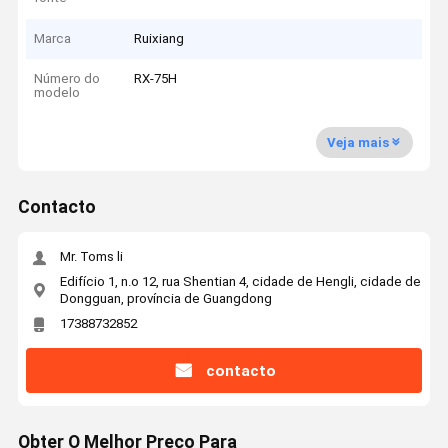
Marca
Ruixiang
Número do
RX-75H
modelo
Veja mais
Contacto
Mr. Toms li
Edifício 1, n.o 12, rua Shentian 4, cidade de Hengli, cidade de
Dongguan, província de Guangdong
17388732852
contacto
Obter O Melhor Preço Para