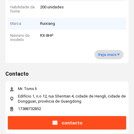
Habilidade da
200 unidades
fonte
Marca
Ruixiang
Número do
RX-8HP
modelo
Veja mais
Contacto
Mr. Toms li
Edifício 1, n.o 12, rua Shentian 4, cidade de Hengli, cidade de
Dongguan, província de Guangdong
17388732852
contacto