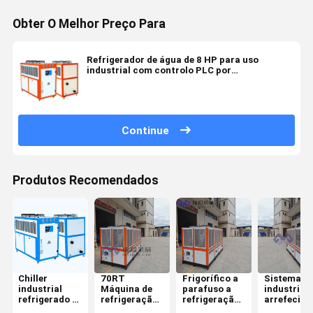
Obter O Melhor Preço Para
Refrigerador de água de 8 HP para uso
industrial com controlo PLC por
microprocessador
Continue
Produtos Recomendados
Chiller
70RT
Frigorífico a
Sistema
industrial
Máquina de
parafuso a
industrial 
refrigerado a
refrigeração
refrigeração
arrefecim
água de 10
de água
por ar, a
de água