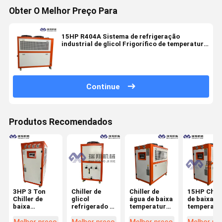
Obter O Melhor Preço Para
15HP R404A Sistema de refrigeração
industrial de glicol Frigorífico de temperatura
ultra baixa
Continue
Produtos Recomendados
3HP 3 Ton
Chiller de
Chiller de
15HP Chill
Chiller de
glicol
água de baixa
de baixa
baixa
refrigerado a
temperatura
temperatu
temperatura
água
de 220V Eco-
Ar resfria
Sistema
automático
friendly para
para