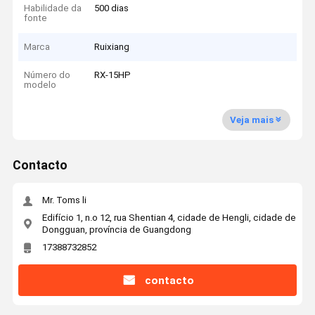
Habilidade da
500 dias
fonte
Marca
Ruixiang
Número do
RX-15HP
modelo
Veja mais
Contacto
Mr. Toms li
Edifício 1, n.o 12, rua Shentian 4, cidade de Hengli, cidade de
Dongguan, província de Guangdong
17388732852
contacto